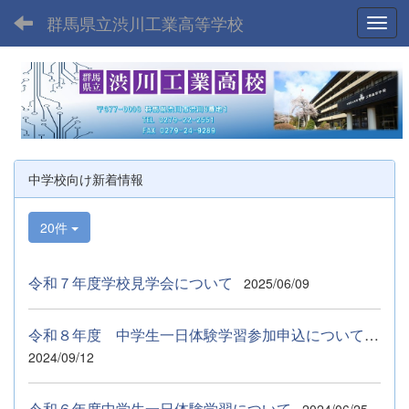
群馬県立渋川工業高等学校
Toggl
中学校向け新着情報
20件
令和７年度学校見学会について
2025/06/09
令和８年度 中学生一日体験学習参加申込について ９月５日（土...
2024/09/12
令和６年度中学生一日体験学習について
2024/06/25