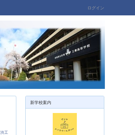
ログイン
新学校案内
:
渋工