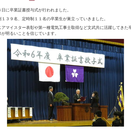
３日に卒業証書授与式が行われました。
制１３９名、定時制１１名の卒業生が巣立っていきました。
ニアマイスター表彰や第一種電気工事士取得など文武共に活躍してきた
来が明るいことを信じています。