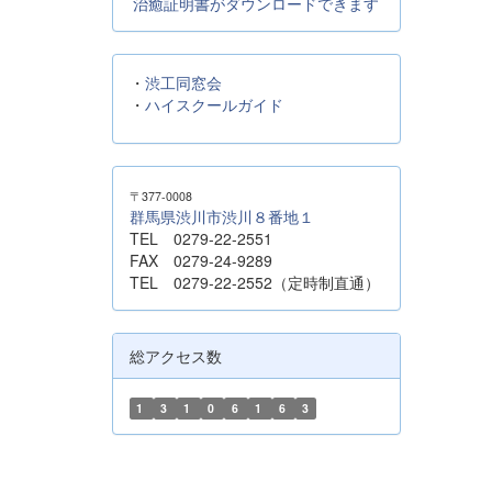
治癒証明書がダウンロードできます
・
渋工同窓会
・
ハイスクールガイド
〒377-0008
群馬県渋川市渋川８番地１
TEL 0279-22-2551
FAX 0279-24-9289
TEL 0279-22-2552（定時制直通）
総アクセス数
1
3
1
0
6
1
6
3