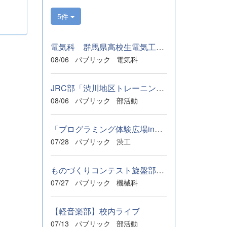
5件
電気科 群馬県高校生電気工事技能競技会 準優勝
08/06
パブリック
電気科
JRC部「渋川地区トレーニングセンター」に参加
08/06
パブリック
部活動
「プログラミング体験広場in渋川」
07/28
パブリック
渋工
ものづくりコンテスト旋盤部門 群馬県大会
07/27
パブリック
機械科
【軽音楽部】校内ライブ
07/13
パブリック
部活動