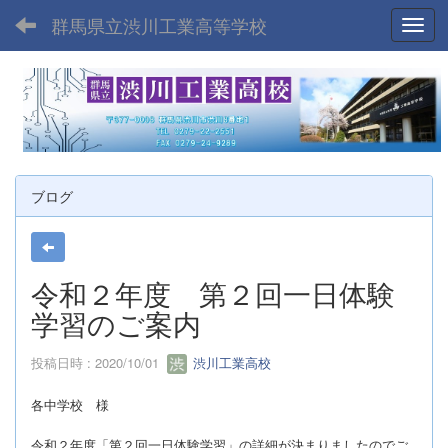
群馬県立渋川工業高等学校
Toggl
ブログ
令和２年度 第２回一日体験
学習のご案内
投稿日時 : 2020/10/01
渋川工業高校
各中学校 様
令和２年度「第２回一日体験学習」の詳細が決まりましたのでご