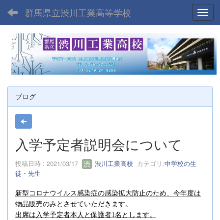
群馬県立渋川工業高等学校
Toggl
ブログ
入学予定者説明会について
投稿日時 : 2021/03/17
渋川工業高校
カテゴリ:
中学校の生
徒・先生
新型コロナウイルス感染症の感染拡大防止のため、今年度は
物品販売のみとさせていただきます。
出席は入学予定者本人と保護者
1
名とします。