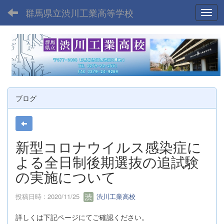
群馬県立渋川工業高等学校
Toggl
ブログ
新型コロナウイルス感染症に
よる全日制後期選抜の追試験
の実施について
投稿日時 : 2020/11/25
渋川工業高校
詳しくは下記ページにてご確認ください。