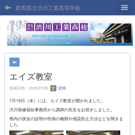
群馬県立渋川工業高等学校
Toggl
エイズ教室
投稿日時 : 2023/07/20
定時
7月19日（水）には、エイズ教室が開かれました。
渋川保健福祉事務所から講師の先生をお招きしました。
県内の状況の説明や性病の種類や感染防止方法などを聞きま
した。