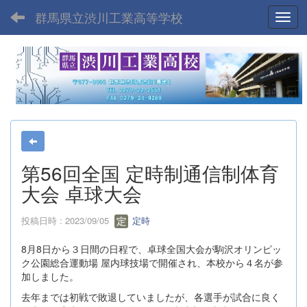
群馬県立渋川工業高等学校
Toggl
第56回全国 定時制通信制体育
大会 卓球大会
投稿日時 : 2023/09/05
定時
8月8日から３日間の日程で、卓球全国大会が駒沢オリンピッ
ク公園総合運動場 屋内球技場で開催され、本校から４名が参
加しました。
去年までは初戦で敗退していましたが、各選手が試合に良く