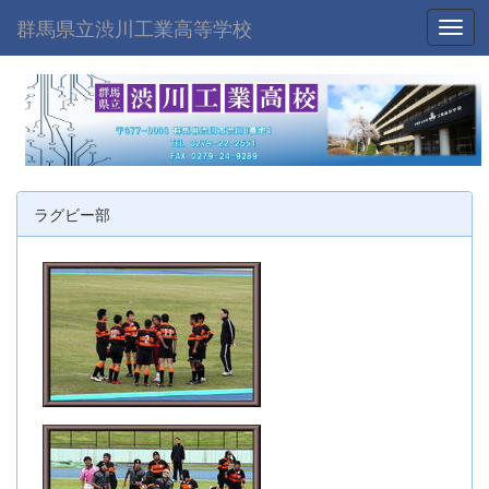
群馬県立渋川工業高等学校
Toggl
ラグビー部