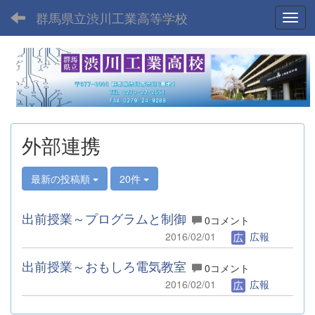
群馬県立渋川工業高等学校
Toggl
外部連携
最新の投稿順
20件
出前授業～プログラムと制御
0コメント
2016/02/01
広報
出前授業～おもしろ電気教室
0コメント
2016/02/01
広報