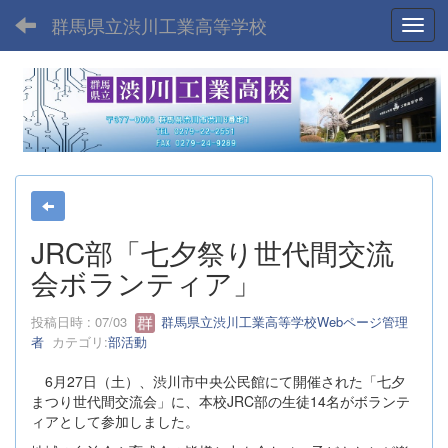
群馬県立渋川工業高等学校
Toggl
JRC部「七夕祭り世代間交流
会ボランティア」
投稿日時 : 07/03
群馬県立渋川工業高等学校Webページ管理
者
カテゴリ:
部活動
6月27日（土）、渋川市中央公民館にて開催された「七夕
まつり世代間交流会」に、本校JRC部の生徒14名がボランテ
ィアとして参加しました。