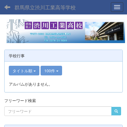
群馬県立渋川工業高等学校
Toggl
学校行事
タイトル順
100件
アルバムがありません。
フリーワード検索