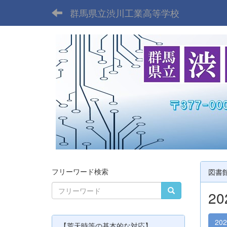
群馬県立渋川工業高等学校
フリーワード検索
図書
2
20
【荒天時等の基本的な対応】