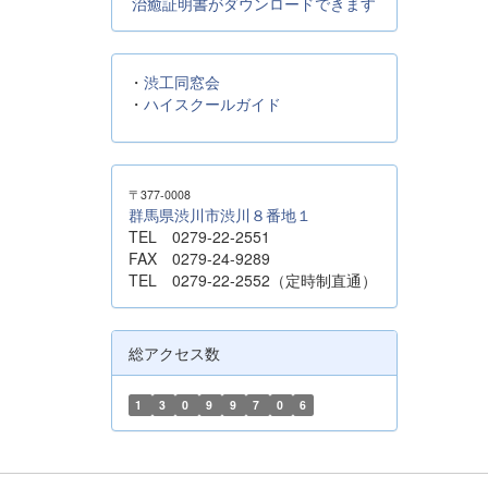
治癒証明書がダウンロードできます
・
渋工同窓会
・
ハイスクールガイド
〒377-0008
群馬県渋川市渋川８番地１
TEL 0279-22-2551
FAX 0279-24-9289
TEL 0279-22-2552（定時制直通）
総アクセス数
1
3
0
9
9
7
0
6