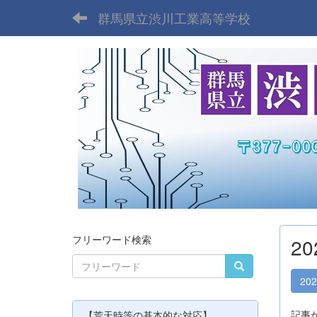
群馬県立渋川工業高等学校
フリーワード検索
2
20
記事
【荒天時等の基本的な対応】