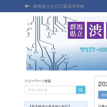
群馬県立渋川工業高等学校
フリーワード検索
2
20
記事
【荒天時等の基本的な対応】