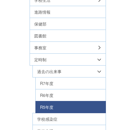
学校生活
進路情報
保健部
図書館
事務室
定時制
過去の出来事
R7年度
R6年度
R5年度
学校感染症