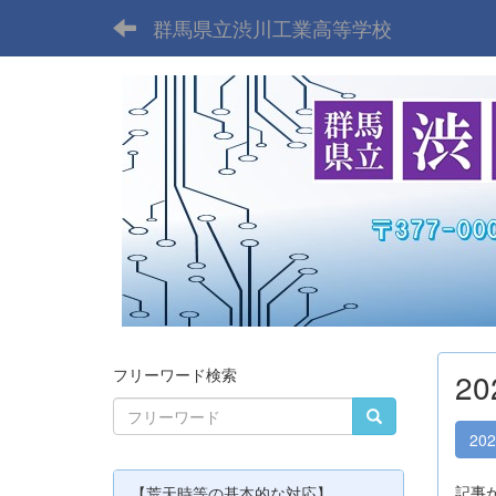
群馬県立渋川工業高等学校
フリーワード検索
2
20
記事
【荒天時等の基本的な対応】