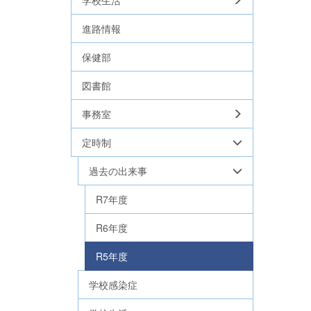
学校生活
進路情報
保健部
図書館
事務室
定時制
過去の出来事
R7年度
R6年度
R5年度
学校感染症