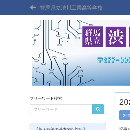
群馬県立渋川工業高等学校
フリーワード検索
2
20
記事
【荒天時等の基本的な対応】