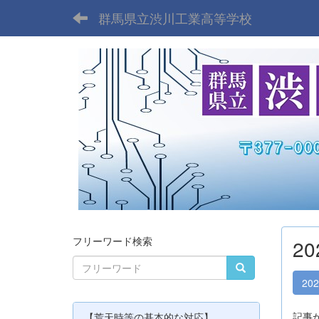
群馬県立渋川工業高等学校
フリーワード検索
2
20
記事
【荒天時等の基本的な対応】