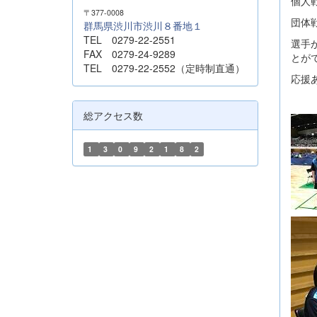
個人
〒377-0008
団体
群馬県渋川市渋川８番地１
TEL 0279-22-2551
選手
FAX 0279-24-9289
とが
TEL 0279-22-2552（定時制直通）
応援
総アクセス数
1
3
0
9
2
1
8
2