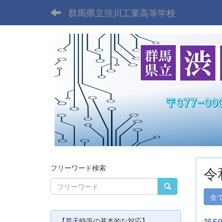
群馬県立渋川工業高等学校
フリーワード検索
令
全
第5
【荒天時等の基本的な対応】