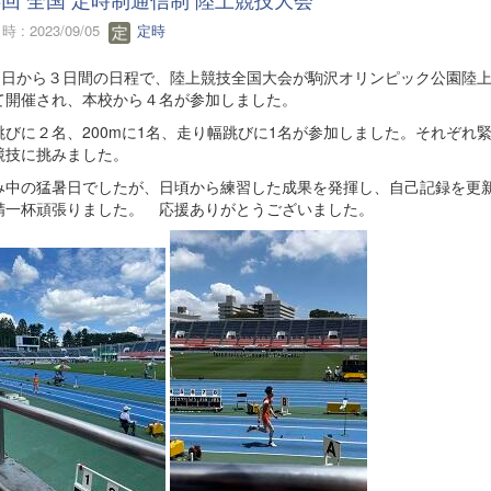
 : 2023/09/05
定時
11日から３日間の日程で、陸上競技全国大会が駒沢オリンピック公園陸
て開催され、本校から４名が参加しました。
跳びに２名、200mに1名、走り幅跳びに1名が参加しました。それぞれ
競技に挑みました。
み中の猛暑日でしたが、日頃から練習した成果を発揮し、自己記録を更
精一杯頑張りました。 応援ありがとうございました。