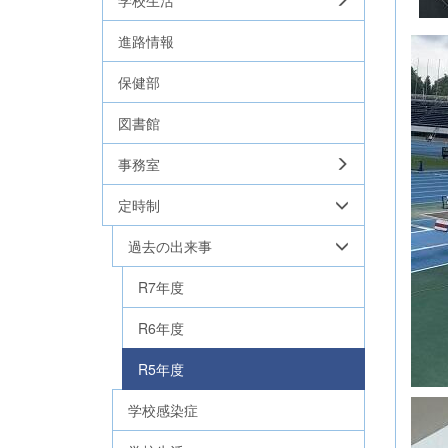
学校生活
進路情報
保健部
図書館
事務室
定時制
過去の出来事
R7年度
R6年度
R5年度
学校感染症