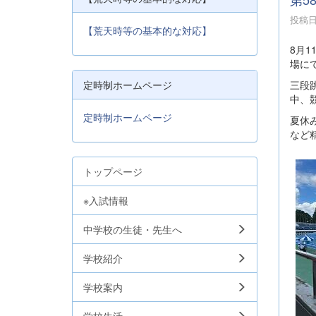
投稿日時
【荒天時等の基本的な対応】
8月
場に
三段
定時制ホームページ
中、
定時制ホームページ
夏休
など
トップページ
※入試情報
中学校の生徒・先生へ
学校紹介
学校案内