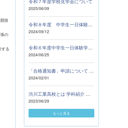
令和７年度学校見学会について
2025/06/09
上競技
令和８年度 中学生一日体験学習参加申込について ９月５日（土...
2024/09/12
緊張の
令和６年度中学生一日体験学習について
新する
2024/06/25
「合格通知書」申請について 自治体等の進学に係る奨学資金の申請...
2024/02/01
渋川工業高校とは 学科紹介 部活動紹介 施設紹介 学校行事 Q&amp;...
2023/06/29
もっと見る