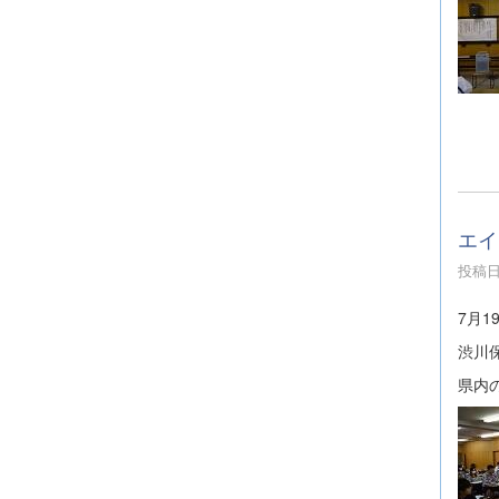
エイ
投稿日時
7月
渋川
県内