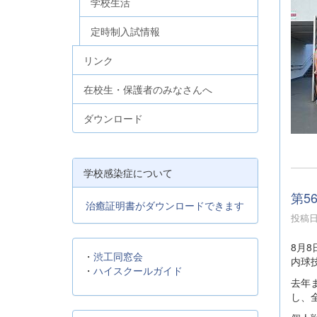
学校生活
定時制入試情報
リンク
在校生・保護者のみなさんへ
ダウンロード
学校感染症について
第5
治癒証明書がダウンロードできます
投稿日時
8月
・
渋工同窓会
内球
・
ハイスクールガイド
去年
し、