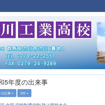
和5年度の出来事
ての記事
5件
8回 全国 定時制通信制 陸上競技大会