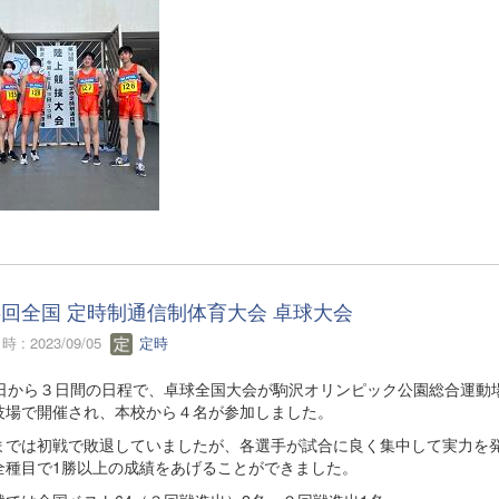
6回全国 定時制通信制体育大会 卓球大会
 : 2023/09/05
定時
8日から３日間の日程で、卓球全国大会が駒沢オリンピック公園総合運動場
技場で開催され、本校から４名が参加しました。
までは初戦で敗退していましたが、各選手が試合に良く集中して実力を
全種目で1勝以上の成績をあげることができました。