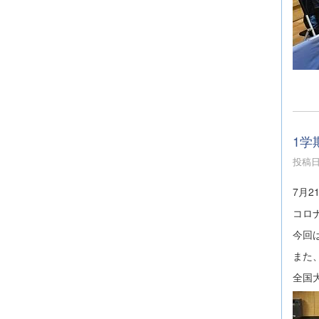
1学
投稿日時
7月
コロ
今回
また
全国