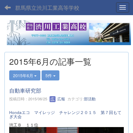
群馬県立渋川工業高等学校
Toggl
2015年6月の記事一覧
2015年6月
5件
自動車研究部
投稿日時 : 2015/06/25
広報
カテゴリ:
部活動
Hondaエコ マイレッジ チャレンジ２０１５ 第７回もて
ぎ大会
渋工Ｂ １１位