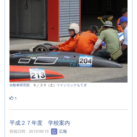
自動車研究部
６／２０（土）
ツインリンクもてぎ
1
平成２７年度 学校案内
投稿日時 : 2015/06/15
広報