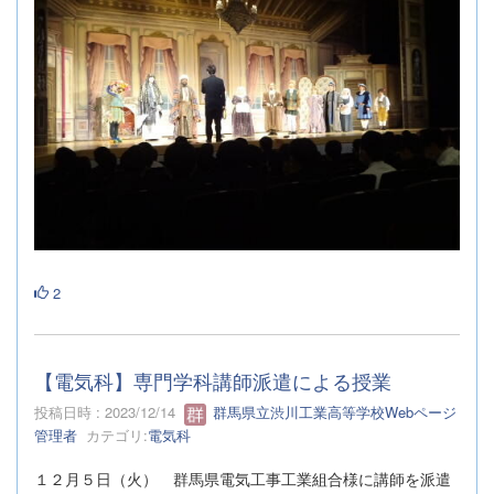
2
【電気科】専門学科講師派遣による授業
投稿日時 : 2023/12/14
群馬県立渋川工業高等学校Webページ
管理者
カテゴリ:
電気科
１２月５日（火） 群馬県電気工事工業組合様に講師を派遣