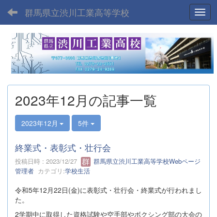
群馬県立渋川工業高等学校
Toggl
2023年12月の記事一覧
2023年12月
5件
終業式・表彰式・壮行会
投稿日時 : 2023/12/27
群馬県立渋川工業高等学校Webページ
管理者
カテゴリ:
学校生活
令和5年12月22日(金)に表彰式・壮行会・終業式が行われまし
た。
2学期中に取得した資格試験や空手部やボクシング部の大会の