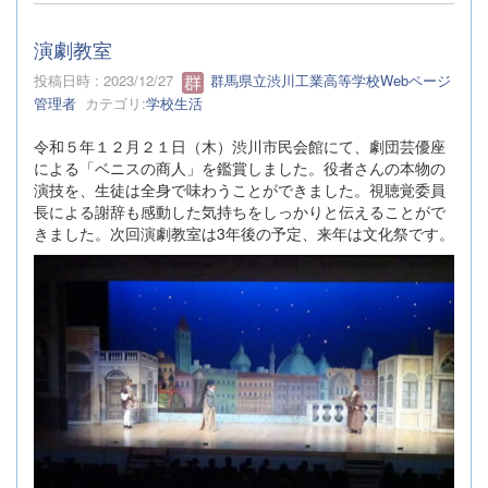
演劇教室
投稿日時 : 2023/12/27
群馬県立渋川工業高等学校Webページ
管理者
カテゴリ:
学校生活
令和５年１２月２１日（木）渋川市民会館にて、劇団芸優座
による「ベニスの商人」を鑑賞しました。役者さんの本物の
演技を、生徒は全身で味わうことができました。視聴覚委員
長による謝辞も感動した気持ちをしっかりと伝えることがで
きました。次回演劇教室は3年後の予定、来年は文化祭です。