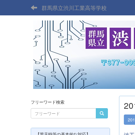
群馬県立渋川工業高等学校
フリーワード検索
2
20
渋工
【荒天時等の基本的な対応】