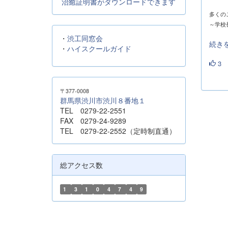
治癒証明書がダウンロードできます
多くの
～学校
・
渋工同窓会
続き
・
ハイスクールガイド
3
〒377-0008
群馬県渋川市渋川８番地１
TEL 0279-22-2551
FAX 0279-24-9289
TEL 0279-22-2552（定時制直通）
総アクセス数
1
3
1
0
4
7
4
9