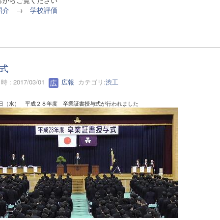
らからご覧ください
紹介
→
学校評価
式
 : 2017/03/01
広報
カテゴリ:
渋工
日（水） 平成２８年度 卒業証書授与式が行われました