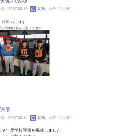
 : 2017/03/16
広報
カテゴリ:
渋工
 頑張っています
介／学科紹介をご覧ください
評価
 : 2017/03/14
広報
カテゴリ:
渋工
２９年度学校評価を掲載しました