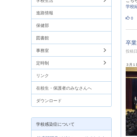
学校生活
こち
学校
進路情報
0
保健部
図書館
卒業
事務室
投稿日時
定時制
３月１
リンク
在校生・保護者のみなさんへ
ダウンロード
学校感染症について