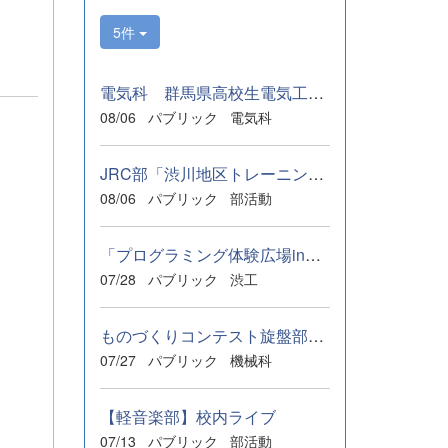
5件
電気科 群馬県高校生電気工事技能競技会 準優勝
08/06
パブリック
電気科
JRC部「渋川地区トレーニングセンター」に参加
08/06
パブリック
部活動
「プログラミング体験広場in渋川」
07/28
パブリック
渋工
ものづくりコンテスト旋盤部門 群馬県大会
07/27
パブリック
機械科
【軽音楽部】校内ライブ
07/13
パブリック
部活動