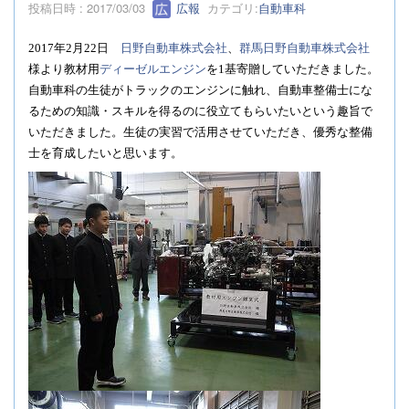
投稿日時 : 2017/03/03
広報
カテゴリ:
自動車科
2017
年
2
月
22
日
日野自動車株式会社
、
群馬日野自動車株式会社
様より教材用
ディーゼルエンジン
を
1
基寄贈していただきました。
自動車科の生徒がトラックのエンジンに触れ、自動車整備士にな
るための知識・スキルを得るのに役立てもらいたいという趣旨で
いただきました。生徒の実習で活用させていただき、優秀な整備
士を育成したいと思います。