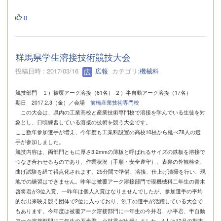
0
群馬県学生溶接技術競技大会
投稿日時 : 2017/03/16
広報
カテゴリ:
機械科
競技部門 １）被覆アーク溶接（61名） ２）半自動アーク溶接（17名）
期日 2017.2.3（金）／会場
前橋産業技術専門校
この大会は、県内の工業高校と産業技術専門校で溶接を学んでいる生徒を対
象とし、日頃練習している溶接の技術を競う大会です。
ここ数年参加選手が増え、今年度も工業科設置の高校10校から延べ78人の選
手が参加しました。
競技内容は、両部門ともに厚さ3.2mmの薄板と呼ばれるサイズの鉄板を溶接で
つなぎ合わせるものであり、作業状況（手順・安全遵守）、表裏の外観検査、
曲げ試験を経て得点化されます。25分間で準備、溶接、仕上げ清掃を行い、現
地での練習はできません。昨年は被覆アーク溶接部門で現機械科二年生の青木
啓将君が3位入賞、一昨年は個人入賞はなりませんでしたが、参加選手の平均
的な出来映え競う団体で2位に入っており、渋工の選手が活躍している大会で
もあります。今年度は被覆アーク溶接部門に一年生の今井君、小平君、半自動
アーク溶接部門に二年生の石倉君、小林君が出場しました。4人は12月の期末