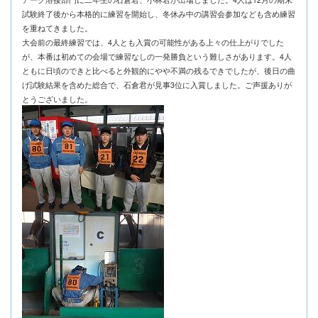
試験終了後から本格的に練習を開始し、冬休み中の講習会参加なども含め練習
を重ねてきました。
大会前の最終練習では、4人とも入賞の可能性がある上々の仕上がりでした
が、本番は初めての会場で練習なしの一発勝負という難しさがあります。4人
ともに日頃のできと比べると外観的にやや不満の残るできでしたが、後日の曲
げ試験結果を含めた総合で、石倉君が見事3位に入賞しました。ご声援ありが
とうございました。