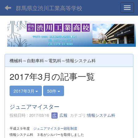
群馬県立渋川工業高等学校
Toggl
機械科～自動車科～電気科～情報システム科
2017年3月の記事一覧
2017年3月
50件
ジュニアマイスター
投稿日時 : 2017/03/16
広報
カテゴリ:
情報システム科
平成２９年度
ジュニアマイスター顕彰制度
情報システム科 ３名がシルバーを取得しました