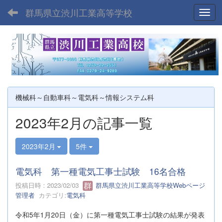
群馬県立渋川工業高等学校
Toggl
機械科～自動車科～電気科～情報システム科
2023年2月の記事一覧
2023年2月
5件
電気科 第一種電気工事士試験 16名合格
投稿日時 : 2023/02/03
群馬県立渋川工業高等学校Webページ
管理者
カテゴリ:
電気科
令和5年1月20日（金）に第一種電気工事士試験の結果が発表