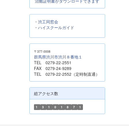
治癒証明書がダウンロードできます
・
渋工同窓会
・
ハイスクールガイド
〒377-0008
群馬県渋川市渋川８番地１
TEL 0279-22-2551
FAX 0279-24-9289
TEL 0279-22-2552（定時制直通）
総アクセス数
1
3
1
0
1
8
7
1