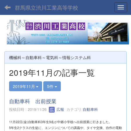
群馬県立渋川工業高等学校
Toggl
機械科～自動車科～電気科～情報システム科
2019年11月の記事一覧
2019年11月
5件
自動車科 出前授業
投稿日時 : 2019/11/26
広報
カテゴリ:
自動車科
11月22日(金)自動車科3年生9名が中郷小学校へ出前授業に行きました。
5年生2クラスの生徒に、エンジンについての講義や、タイヤ交換、自作の電動