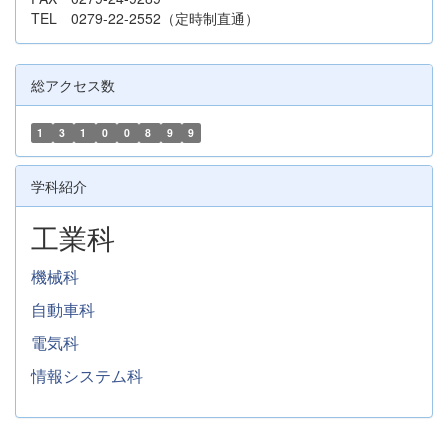
TEL 0279-22-2552（定時制直通）
総アクセス数
1
3
1
0
0
8
9
9
学科紹介
工業科
機械科
自動車科
電気科
情報システム科