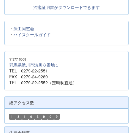
治癒証明書がダウンロードできます
・
渋工同窓会
・
ハイスクールガイド
〒377-0008
群馬県渋川市渋川８番地１
TEL 0279-22-2551
FAX 0279-24-9289
TEL 0279-22-2552（定時制直通）
総アクセス数
1
3
1
0
3
9
0
9
生徒会行事