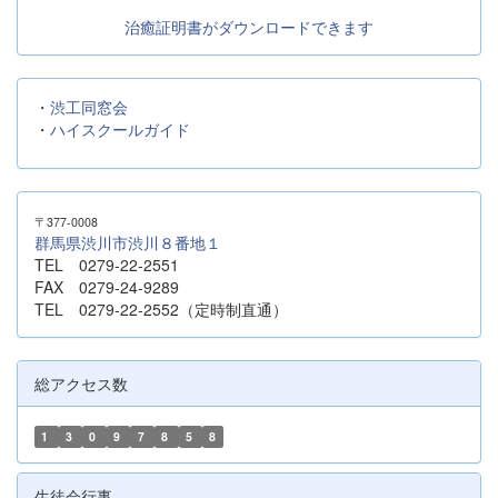
治癒証明書がダウンロードできます
・
渋工同窓会
・
ハイスクールガイド
〒377-0008
群馬県渋川市渋川８番地１
TEL 0279-22-2551
FAX 0279-24-9289
TEL 0279-22-2552（定時制直通）
総アクセス数
1
3
0
9
7
8
5
8
生徒会行事