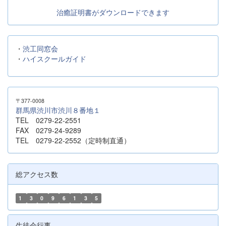
治癒証明書がダウンロードできます
・
渋工同窓会
・
ハイスクールガイド
〒377-0008
群馬県渋川市渋川８番地１
TEL 0279-22-2551
FAX 0279-24-9289
TEL 0279-22-2552（定時制直通）
総アクセス数
1
3
0
9
6
1
3
5
生徒会行事