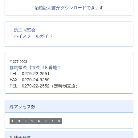
治癒証明書がダウンロードできます
・
渋工同窓会
・
ハイスクールガイド
〒377-0008
群馬県渋川市渋川８番地１
TEL 0279-22-2551
FAX 0279-24-9289
TEL 0279-22-2552（定時制直通）
総アクセス数
1
3
0
9
6
9
7
8
生徒会行事