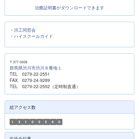
治癒証明書がダウンロードできます
・
渋工同窓会
・
ハイスクールガイド
〒377-0008
群馬県渋川市渋川８番地１
TEL 0279-22-2551
FAX 0279-24-9289
TEL 0279-22-2552（定時制直通）
総アクセス数
1
3
1
0
5
5
6
0
生徒会行事